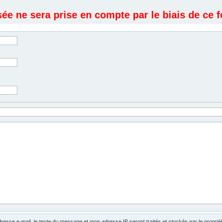
e ne sera prise en compte par le biais de ce f
dresse e-mail, le texte du message et mon adresse IP seront traités et stockés par le propri