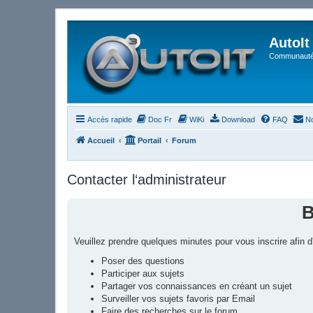
AutoIt
Communauté 
Accès rapide
Doc Fr
WiKi
Download
FAQ
No
Accueil
Portail
Forum
Contacter l‘administrateur
B
Veuillez prendre quelques minutes pour vous inscrire afin
Poser des questions
Participer aux sujets
Partager vos connaissances en créant un sujet
Surveiller vos sujets favoris par Email
Faire des recherches sur le forum