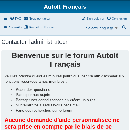
AutoIt Français
FAQ
Nous contacter
S’enregistrer
Connexion
R
Accueil
Portail
Forum
Select Language
▼
e
Contacter l‘administrateur
c
h
Bienvenue sur le forum AutoIt
e
Français
r
c
Veuillez prendre quelques minutes pour vous inscrire afin d'accéder aux
h
fonctions réservées à nos membres :
e
Poser des questions
r
Participer aux sujets
Partager vos connaissances en créant un sujet
Surveiller vos sujets favoris par Email
Faire des recherches sur le forum
Aucune demande d'aide personnalisée ne
sera prise en compte par le biais de ce