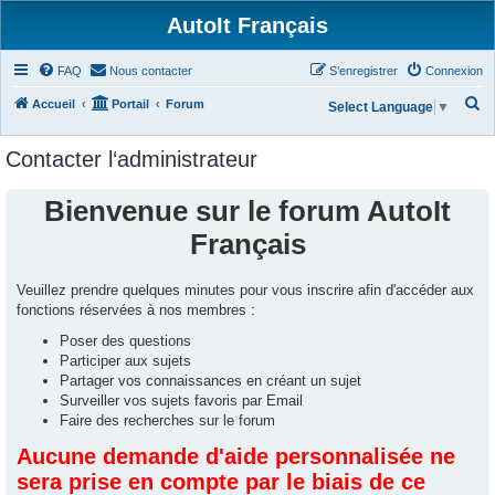
AutoIt Français
FAQ
Nous contacter
S’enregistrer
Connexion
R
Accueil
Portail
Forum
Select Language
▼
e
Contacter l‘administrateur
c
h
Bienvenue sur le forum AutoIt
e
Français
r
c
Veuillez prendre quelques minutes pour vous inscrire afin d'accéder aux
h
fonctions réservées à nos membres :
e
Poser des questions
r
Participer aux sujets
Partager vos connaissances en créant un sujet
Surveiller vos sujets favoris par Email
Faire des recherches sur le forum
Aucune demande d'aide personnalisée ne
sera prise en compte par le biais de ce