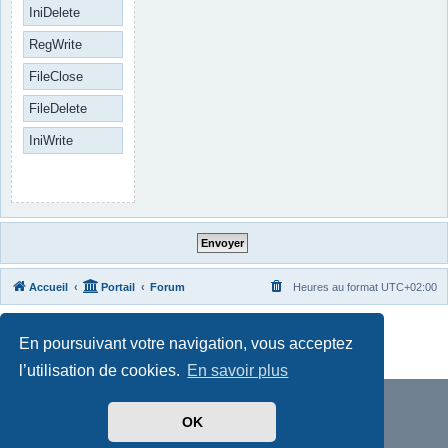
IniDelete
RegWrite
FileClose
FileDelete
IniWrite
Accueil
Portail
Forum
Heures au format
UTC+02:00
Développé par
phpBB
® Forum Software © phpBB Limited
En poursuivant votre navigation, vous acceptez
Traduit par
phpBB-fr.com
Confidentialité
|
Conditions
l’utilisation de cookies.
En savoir plus
OK