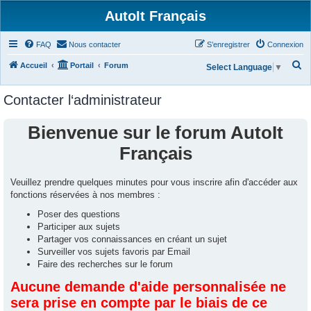
AutoIt Français
FAQ
Nous contacter
S’enregistrer
Connexion
R
Accueil
Portail
Forum
Select Language
▼
e
Contacter l‘administrateur
c
h
Bienvenue sur le forum AutoIt
e
Français
r
c
Veuillez prendre quelques minutes pour vous inscrire afin d'accéder aux
h
fonctions réservées à nos membres :
e
Poser des questions
r
Participer aux sujets
Partager vos connaissances en créant un sujet
Surveiller vos sujets favoris par Email
Faire des recherches sur le forum
Aucune demande d'aide personnalisée ne
sera prise en compte par le biais de ce