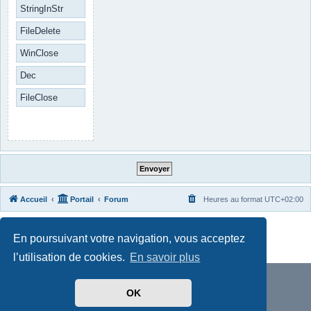
StringInStr
FileDelete
WinClose
Dec
FileClose
Accueil
Portail
Forum
Heures au format
UTC+02:00
Développé par
phpBB
® Forum Software © phpBB Limited
En poursuivant votre navigation, vous acceptez
Traduit par
phpBB-fr.com
Confidentialité
|
Conditions
l’utilisation de cookies.
En savoir plus
OK