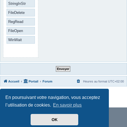
StringInStr
FileDelete
RegRead
FileOpen
WinWait
Accueil
Portail
Forum
Heures au format
UTC+02:00
Développé par
phpBB
® Forum Software © phpBB Limited
En poursuivant votre navigation, vous acceptez
Traduit par
phpBB-fr.com
Confidentialité
|
Conditions
l’utilisation de cookies.
En savoir plus
OK