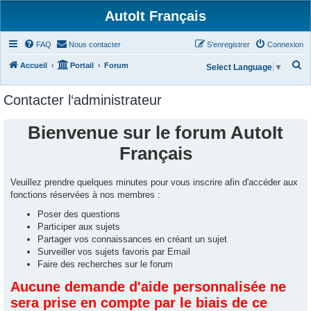
AutoIt Français
FAQ
Nous contacter
S’enregistrer
Connexion
R
Accueil
Portail
Forum
Select Language
▼
e
Contacter l‘administrateur
c
h
Bienvenue sur le forum AutoIt
e
Français
r
c
Veuillez prendre quelques minutes pour vous inscrire afin d'accéder aux
h
fonctions réservées à nos membres :
e
Poser des questions
r
Participer aux sujets
Partager vos connaissances en créant un sujet
Surveiller vos sujets favoris par Email
Faire des recherches sur le forum
Aucune demande d'aide personnalisée ne
sera prise en compte par le biais de ce