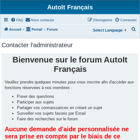
AutoIt Français
FAQ
Nous contacter
S’enregistrer
Connexion
R
Accueil
Portail
Forum
Select Language
▼
e
Contacter l‘administrateur
c
h
Bienvenue sur le forum AutoIt
e
Français
r
c
Veuillez prendre quelques minutes pour vous inscrire afin d'accéder aux
h
fonctions réservées à nos membres :
e
Poser des questions
r
Participer aux sujets
Partager vos connaissances en créant un sujet
Surveiller vos sujets favoris par Email
Faire des recherches sur le forum
Aucune demande d'aide personnalisée ne
sera prise en compte par le biais de ce