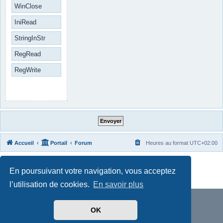
WinClose
IniRead
StringInStr
RegRead
RegWrite
Accueil
Portail
Forum
Heures au format
UTC+02:00
Développé par
phpBB
® Forum Software © phpBB Limited
En poursuivant votre navigation, vous acceptez
Traduit par
phpBB-fr.com
Confidentialité
|
Conditions
l’utilisation de cookies.
En savoir plus
OK