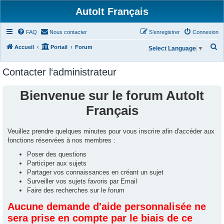
AutoIt Français
FAQ
Nous contacter
S’enregistrer
Connexion
R
Accueil
Portail
Forum
Select Language
▼
e
Contacter l‘administrateur
c
h
Bienvenue sur le forum AutoIt
e
Français
r
c
Veuillez prendre quelques minutes pour vous inscrire afin d'accéder aux
h
fonctions réservées à nos membres :
e
Poser des questions
r
Participer aux sujets
Partager vos connaissances en créant un sujet
Surveiller vos sujets favoris par Email
Faire des recherches sur le forum
Aucune demande d'aide personnalisée ne
sera prise en compte par le biais de ce