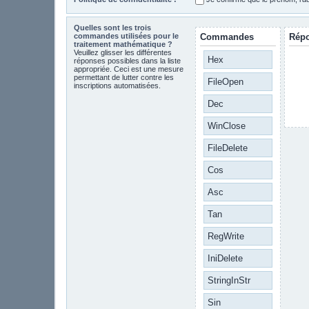
Quelles sont les trois
commandes utilisées pour le
Commandes
Rép
traitement mathématique ?
Veuillez glisser les différentes
Hex
réponses possibles dans la liste
appropriée. Ceci est une mesure
permettant de lutter contre les
FileOpen
inscriptions automatisées.
Dec
WinClose
FileDelete
Cos
Asc
Tan
RegWrite
IniDelete
StringInStr
Sin