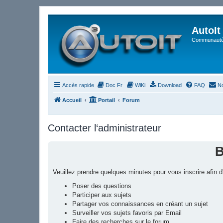
AutoIt
Communauté 
Accès rapide
Doc Fr
WiKi
Download
FAQ
No
Accueil
Portail
Forum
Contacter l‘administrateur
B
Veuillez prendre quelques minutes pour vous inscrire afin
Poser des questions
Participer aux sujets
Partager vos connaissances en créant un sujet
Surveiller vos sujets favoris par Email
Faire des recherches sur le forum