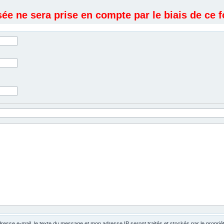
e ne sera prise en compte par le biais de ce f
dresse e-mail, le texte du message et mon adresse IP seront traités et stockés par le propri