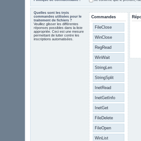
Quelles sont les trois
commandes utilisées pour le
Commandes
Rép
traitement de fichiers ?
Veuillez glisser les différentes
FileClose
réponses possibles dans la liste
appropriée. Ceci est une mesure
permettant de lutter contre les
WinClose
inscriptions automatisées.
RegRead
WinWait
StringLen
StringSplit
InetRead
InetGetInfo
InetGet
FileDelete
FileOpen
WinList