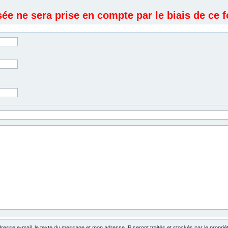
e ne sera prise en compte par le biais de ce f
dresse e-mail, le texte du message et mon adresse IP seront traités et stockés par le propri