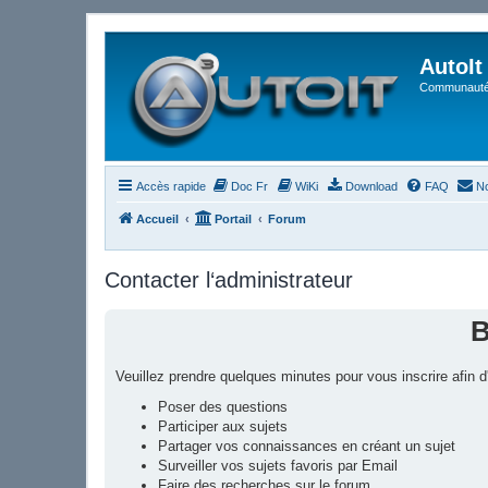
AutoIt
Communauté 
Accès rapide
Doc Fr
WiKi
Download
FAQ
No
Accueil
Portail
Forum
Contacter l‘administrateur
B
Veuillez prendre quelques minutes pour vous inscrire afin
Poser des questions
Participer aux sujets
Partager vos connaissances en créant un sujet
Surveiller vos sujets favoris par Email
Faire des recherches sur le forum