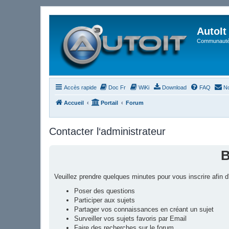
AutoIt
Communauté 
Accès rapide
Doc Fr
WiKi
Download
FAQ
No
Accueil
Portail
Forum
Contacter l‘administrateur
B
Veuillez prendre quelques minutes pour vous inscrire afin
Poser des questions
Participer aux sujets
Partager vos connaissances en créant un sujet
Surveiller vos sujets favoris par Email
Faire des recherches sur le forum