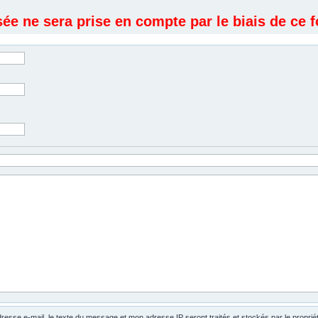
e ne sera prise en compte par le biais de ce f
dresse e-mail, le texte du message et mon adresse IP seront traités et stockés par le propri