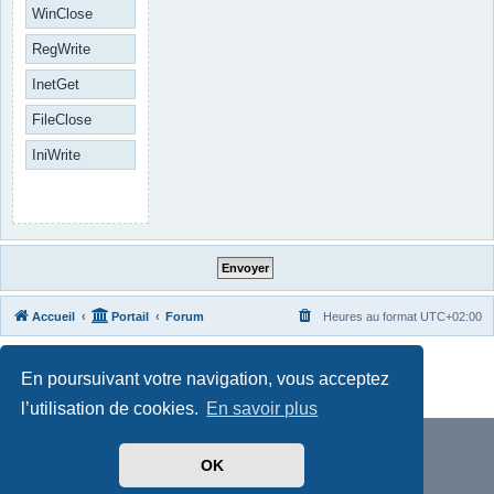
WinClose
RegWrite
InetGet
FileClose
IniWrite
Accueil
Portail
Forum
Heures au format
UTC+02:00
Développé par
phpBB
® Forum Software © phpBB Limited
En poursuivant votre navigation, vous acceptez
Traduit par
phpBB-fr.com
Confidentialité
|
Conditions
l’utilisation de cookies.
En savoir plus
OK