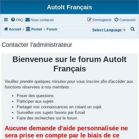
AutoIt Français
FAQ
Nous contacter
S’enregistrer
Connexion
R
Accueil
Portail
Forum
Select Language
▼
e
Contacter l‘administrateur
c
h
Bienvenue sur le forum AutoIt
e
Français
r
c
Veuillez prendre quelques minutes pour vous inscrire afin d'accéder aux
h
fonctions réservées à nos membres :
e
Poser des questions
r
Participer aux sujets
Partager vos connaissances en créant un sujet
Surveiller vos sujets favoris par Email
Faire des recherches sur le forum
Aucune demande d'aide personnalisée ne
sera prise en compte par le biais de ce