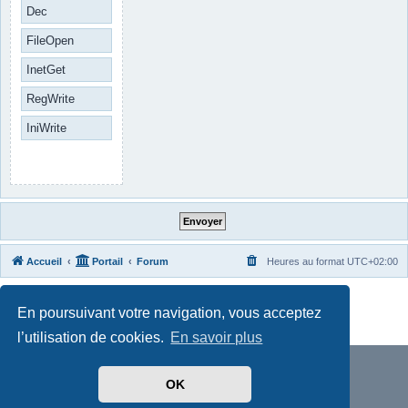
Dec
FileOpen
InetGet
RegWrite
IniWrite
Accueil
Portail
Forum
Heures au format
UTC+02:00
Développé par
phpBB
® Forum Software © phpBB Limited
En poursuivant votre navigation, vous acceptez
Traduit par
phpBB-fr.com
Confidentialité
|
Conditions
l’utilisation de cookies.
En savoir plus
OK