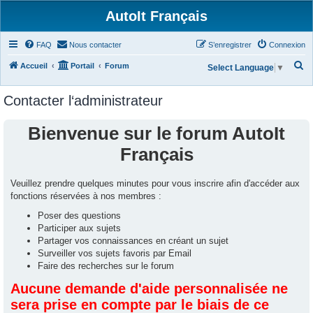
AutoIt Français
FAQ
Nous contacter
S’enregistrer
Connexion
R
Accueil
Portail
Forum
Select Language
▼
e
Contacter l‘administrateur
c
h
Bienvenue sur le forum AutoIt
e
Français
r
c
Veuillez prendre quelques minutes pour vous inscrire afin d'accéder aux
h
fonctions réservées à nos membres :
e
Poser des questions
r
Participer aux sujets
Partager vos connaissances en créant un sujet
Surveiller vos sujets favoris par Email
Faire des recherches sur le forum
Aucune demande d'aide personnalisée ne
sera prise en compte par le biais de ce