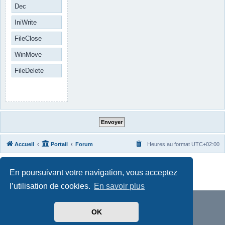
Dec
IniWrite
FileClose
WinMove
FileDelete
Accueil
Portail
Forum
Heures au format
UTC+02:00
Développé par
phpBB
® Forum Software © phpBB Limited
En poursuivant votre navigation, vous acceptez
Traduit par
phpBB-fr.com
Confidentialité
|
Conditions
l’utilisation de cookies.
En savoir plus
OK