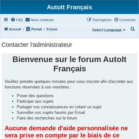
AutoIt Français
FAQ
Nous contacter
S’enregistrer
Connexion
R
Accueil
Portail
Forum
Select Language
▼
e
Contacter l‘administrateur
c
h
Bienvenue sur le forum AutoIt
e
Français
r
c
Veuillez prendre quelques minutes pour vous inscrire afin d'accéder aux
h
fonctions réservées à nos membres :
e
Poser des questions
r
Participer aux sujets
Partager vos connaissances en créant un sujet
Surveiller vos sujets favoris par Email
Faire des recherches sur le forum
Aucune demande d'aide personnalisée ne
sera prise en compte par le biais de ce