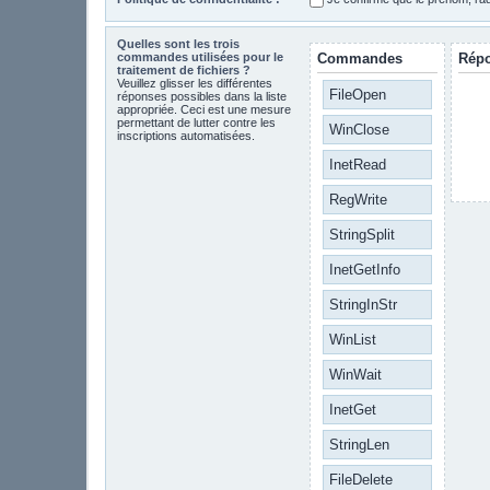
Quelles sont les trois
commandes utilisées pour le
Commandes
Rép
traitement de fichiers ?
Veuillez glisser les différentes
FileOpen
réponses possibles dans la liste
appropriée. Ceci est une mesure
permettant de lutter contre les
WinClose
inscriptions automatisées.
InetRead
RegWrite
StringSplit
InetGetInfo
StringInStr
WinList
WinWait
InetGet
StringLen
FileDelete