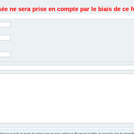
e ne sera prise en compte par le biais de ce f
dresse e-mail, le texte du message et mon adresse IP seront traités et stockés par le propri