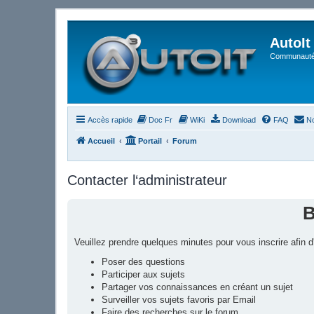
AutoIt
Communauté 
Accès rapide
Doc Fr
WiKi
Download
FAQ
No
Accueil
Portail
Forum
Contacter l‘administrateur
B
Veuillez prendre quelques minutes pour vous inscrire afin
Poser des questions
Participer aux sujets
Partager vos connaissances en créant un sujet
Surveiller vos sujets favoris par Email
Faire des recherches sur le forum