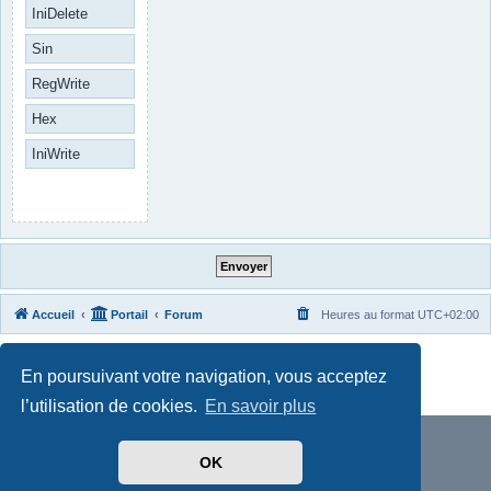
IniDelete
Sin
RegWrite
Hex
IniWrite
Accueil
Portail
Forum
Heures au format
UTC+02:00
Développé par
phpBB
® Forum Software © phpBB Limited
En poursuivant votre navigation, vous acceptez
Traduit par
phpBB-fr.com
Confidentialité
|
Conditions
l’utilisation de cookies.
En savoir plus
OK