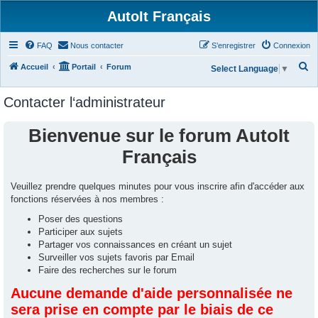
AutoIt Français
FAQ
Nous contacter
S’enregistrer
Connexion
R
Accueil
Portail
Forum
Select Language
▼
e
Contacter l‘administrateur
c
h
Bienvenue sur le forum AutoIt
e
Français
r
c
Veuillez prendre quelques minutes pour vous inscrire afin d'accéder aux
h
fonctions réservées à nos membres :
e
Poser des questions
r
Participer aux sujets
Partager vos connaissances en créant un sujet
Surveiller vos sujets favoris par Email
Faire des recherches sur le forum
Aucune demande d'aide personnalisée ne
sera prise en compte par le biais de ce