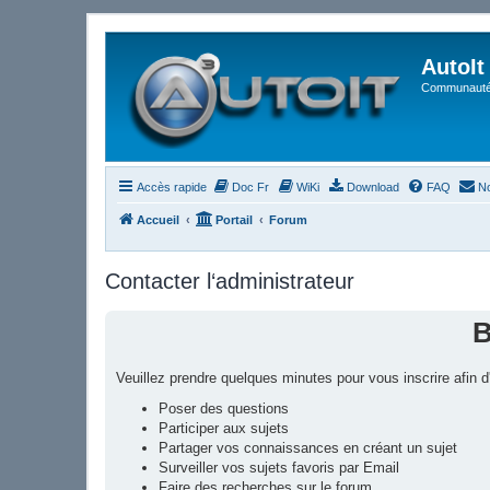
AutoIt
Communauté 
Accès rapide
Doc Fr
WiKi
Download
FAQ
No
Accueil
Portail
Forum
Contacter l‘administrateur
B
Veuillez prendre quelques minutes pour vous inscrire afin
Poser des questions
Participer aux sujets
Partager vos connaissances en créant un sujet
Surveiller vos sujets favoris par Email
Faire des recherches sur le forum