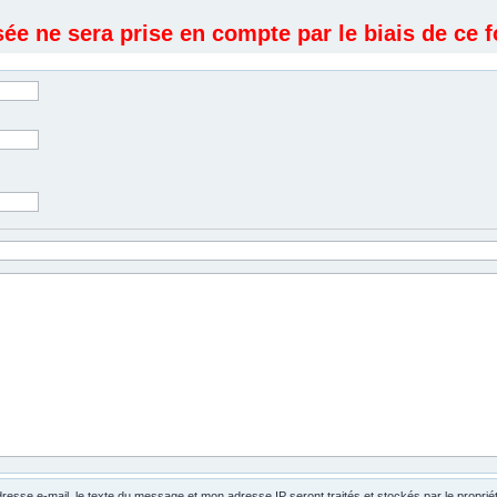
e ne sera prise en compte par le biais de ce f
dresse e-mail, le texte du message et mon adresse IP seront traités et stockés par le propri