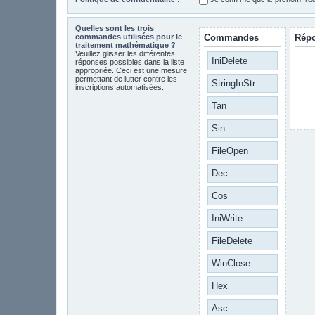
Quelles sont les trois
commandes utilisées pour le
Commandes
Rép
traitement mathématique ?
Veuillez glisser les différentes
IniDelete
réponses possibles dans la liste
appropriée. Ceci est une mesure
permettant de lutter contre les
StringInStr
inscriptions automatisées.
Tan
Sin
FileOpen
Dec
Cos
IniWrite
FileDelete
WinClose
Hex
Asc