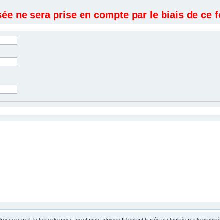
e ne sera prise en compte par le biais de ce f
dresse e-mail, le texte du message et mon adresse IP seront traités et stockés par le propri