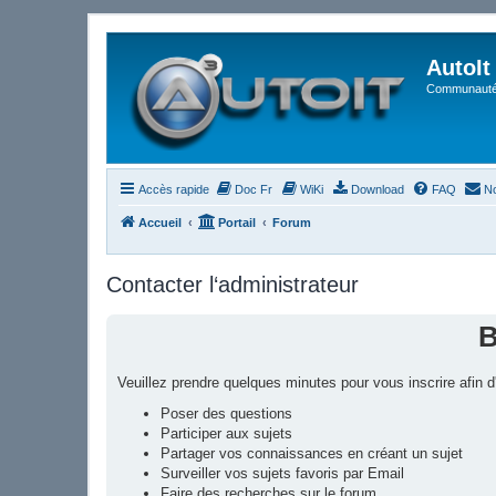
AutoIt
Communauté 
Accès rapide
Doc Fr
WiKi
Download
FAQ
No
Accueil
Portail
Forum
Contacter l‘administrateur
B
Veuillez prendre quelques minutes pour vous inscrire afin
Poser des questions
Participer aux sujets
Partager vos connaissances en créant un sujet
Surveiller vos sujets favoris par Email
Faire des recherches sur le forum