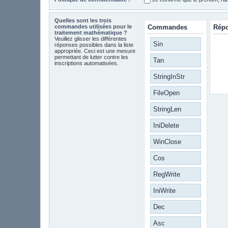
Quelles sont les trois
commandes utilisées pour le
Commandes
Rép
traitement mathématique ?
Veuillez glisser les différentes
Sin
réponses possibles dans la liste
appropriée. Ceci est une mesure
permettant de lutter contre les
Tan
inscriptions automatisées.
StringInStr
FileOpen
StringLen
IniDelete
WinClose
Cos
RegWrite
IniWrite
Dec
Asc