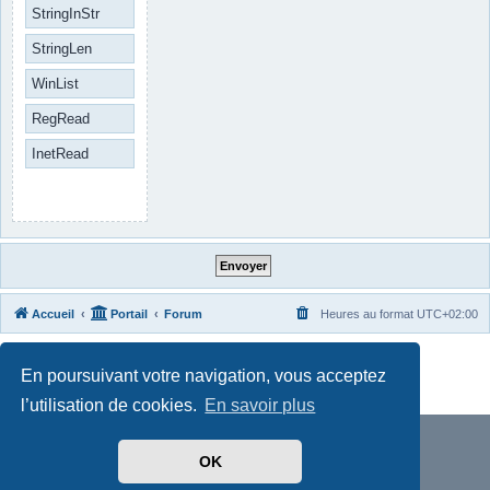
StringInStr
StringLen
WinList
RegRead
InetRead
Accueil
Portail
Forum
Heures au format
UTC+02:00
Développé par
phpBB
® Forum Software © phpBB Limited
En poursuivant votre navigation, vous acceptez
Traduit par
phpBB-fr.com
Confidentialité
|
Conditions
l’utilisation de cookies.
En savoir plus
OK