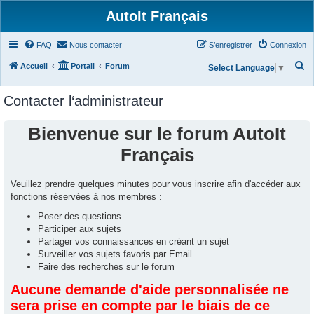
AutoIt Français
FAQ
Nous contacter
S’enregistrer
Connexion
R
Accueil
Portail
Forum
Select Language
▼
e
Contacter l‘administrateur
c
h
Bienvenue sur le forum AutoIt
e
Français
r
c
Veuillez prendre quelques minutes pour vous inscrire afin d'accéder aux
h
fonctions réservées à nos membres :
e
Poser des questions
r
Participer aux sujets
Partager vos connaissances en créant un sujet
Surveiller vos sujets favoris par Email
Faire des recherches sur le forum
Aucune demande d'aide personnalisée ne
sera prise en compte par le biais de ce