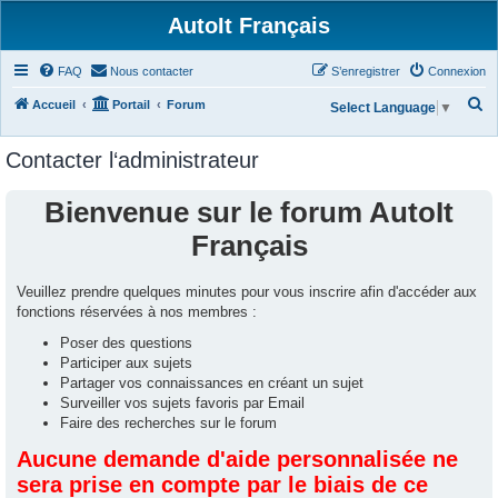
AutoIt Français
FAQ
Nous contacter
S’enregistrer
Connexion
R
Accueil
Portail
Forum
Select Language
▼
e
Contacter l‘administrateur
c
h
Bienvenue sur le forum AutoIt
e
Français
r
c
Veuillez prendre quelques minutes pour vous inscrire afin d'accéder aux
h
fonctions réservées à nos membres :
e
Poser des questions
r
Participer aux sujets
Partager vos connaissances en créant un sujet
Surveiller vos sujets favoris par Email
Faire des recherches sur le forum
Aucune demande d'aide personnalisée ne
sera prise en compte par le biais de ce