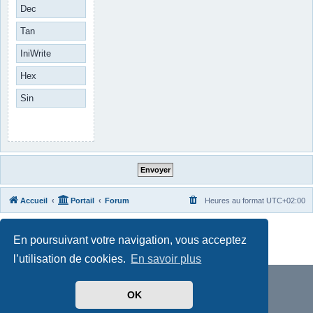
Dec
Tan
IniWrite
Hex
Sin
Accueil
Portail
Forum
Heures au format
UTC+02:00
Développé par
phpBB
® Forum Software © phpBB Limited
En poursuivant votre navigation, vous acceptez
Traduit par
phpBB-fr.com
Confidentialité
|
Conditions
l’utilisation de cookies.
En savoir plus
OK