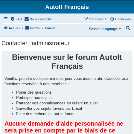
AutoIt Français
FAQ
Nous contacter
S’enregistrer
Connexion
R
Accueil
Portail
Forum
Select Language
▼
e
Contacter l‘administrateur
c
h
Bienvenue sur le forum AutoIt
e
Français
r
c
Veuillez prendre quelques minutes pour vous inscrire afin d'accéder aux
h
fonctions réservées à nos membres :
e
Poser des questions
r
Participer aux sujets
Partager vos connaissances en créant un sujet
Surveiller vos sujets favoris par Email
Faire des recherches sur le forum
Aucune demande d'aide personnalisée ne
sera prise en compte par le biais de ce