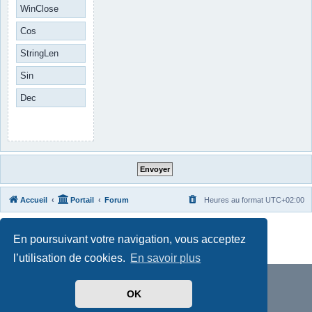
WinClose
Cos
StringLen
Sin
Dec
Accueil
Portail
Forum
Heures au format
UTC+02:00
Développé par
phpBB
® Forum Software © phpBB Limited
En poursuivant votre navigation, vous acceptez
Traduit par
phpBB-fr.com
Confidentialité
|
Conditions
l’utilisation de cookies.
En savoir plus
OK