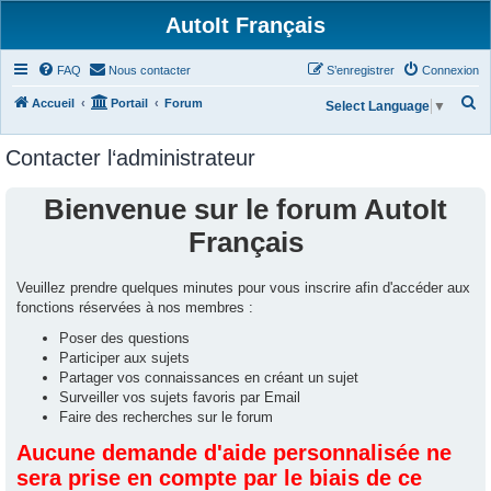
AutoIt Français
FAQ
Nous contacter
S’enregistrer
Connexion
R
Accueil
Portail
Forum
Select Language
▼
e
Contacter l‘administrateur
c
h
Bienvenue sur le forum AutoIt
e
Français
r
c
Veuillez prendre quelques minutes pour vous inscrire afin d'accéder aux
h
fonctions réservées à nos membres :
e
Poser des questions
r
Participer aux sujets
Partager vos connaissances en créant un sujet
Surveiller vos sujets favoris par Email
Faire des recherches sur le forum
Aucune demande d'aide personnalisée ne
sera prise en compte par le biais de ce