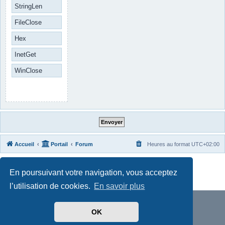
StringLen
FileClose
Hex
InetGet
WinClose
Accueil
Portail
Forum
Heures au format
UTC+02:00
Développé par
phpBB
® Forum Software © phpBB Limited
En poursuivant votre navigation, vous acceptez
Traduit par
phpBB-fr.com
Confidentialité
|
Conditions
l’utilisation de cookies.
En savoir plus
OK