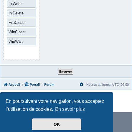
IniWrite
IniDelete
FileClose
WinClose
WinWait
Accueil
Portail
Forum
Heures au format
UTC+02:00
Développé par
phpBB
® Forum Software © phpBB Limited
En poursuivant votre navigation, vous acceptez
Traduit par
phpBB-fr.com
Confidentialité
|
Conditions
l’utilisation de cookies.
En savoir plus
OK