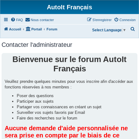
AutoIt Français
FAQ
Nous contacter
S’enregistrer
Connexion
R
Accueil
Portail
Forum
Select Language
▼
e
Contacter l‘administrateur
c
h
Bienvenue sur le forum AutoIt
e
Français
r
c
Veuillez prendre quelques minutes pour vous inscrire afin d'accéder aux
h
fonctions réservées à nos membres :
e
Poser des questions
r
Participer aux sujets
Partager vos connaissances en créant un sujet
Surveiller vos sujets favoris par Email
Faire des recherches sur le forum
Aucune demande d'aide personnalisée ne
sera prise en compte par le biais de ce