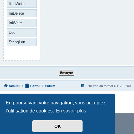
RegWrite
IniDelete
IniWrite
Dec
StringLen
Accueil
Portail
Forum
Heures au format
UTC+02:00
Développé par
phpBB
® Forum Software © phpBB Limited
En poursuivant votre navigation, vous acceptez
Traduit par
phpBB-fr.com
Confidentialité
|
Conditions
l’utilisation de cookies.
En savoir plus
OK