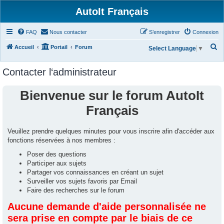
AutoIt Français
FAQ
Nous contacter
S’enregistrer
Connexion
R
Accueil
Portail
Forum
Select Language
▼
e
Contacter l‘administrateur
c
h
Bienvenue sur le forum AutoIt
e
Français
r
c
Veuillez prendre quelques minutes pour vous inscrire afin d'accéder aux
h
fonctions réservées à nos membres :
e
Poser des questions
r
Participer aux sujets
Partager vos connaissances en créant un sujet
Surveiller vos sujets favoris par Email
Faire des recherches sur le forum
Aucune demande d'aide personnalisée ne
sera prise en compte par le biais de ce