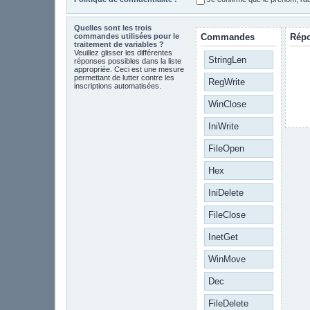
Quelles sont les trois
commandes utilisées pour le
Commandes
Rép
traitement de variables ?
Veuillez glisser les différentes
StringLen
réponses possibles dans la liste
appropriée. Ceci est une mesure
permettant de lutter contre les
RegWrite
inscriptions automatisées.
WinClose
IniWrite
FileOpen
Hex
IniDelete
FileClose
InetGet
WinMove
Dec
FileDelete