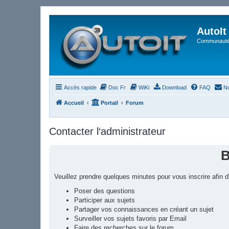
AutoIt
Communauté 
Accès rapide
Doc Fr
WiKi
Download
FAQ
No
Accueil
Portail
Forum
Contacter l‘administrateur
B
Veuillez prendre quelques minutes pour vous inscrire afin
Poser des questions
Participer aux sujets
Partager vos connaissances en créant un sujet
Surveiller vos sujets favoris par Email
Faire des recherches sur le forum