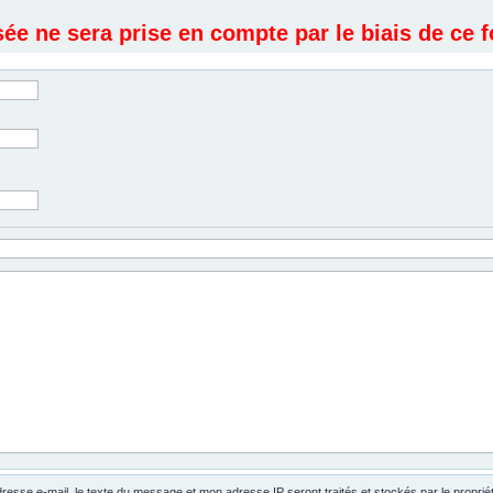
e ne sera prise en compte par le biais de ce f
dresse e-mail, le texte du message et mon adresse IP seront traités et stockés par le propri