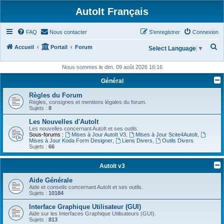
AutoIt Français
FAQ
Nous contacter
S’enregistrer
Connexion
R
Accueil
Portail
Forum
Select Language
▼
e
Nous sommes le dim. 09 août 2026 16:16
c
Général
h
Règles du Forum
e
Règles, consignes et mentions légales du forum.
r
Sujets :
8
c
Les Nouvelles d'AutoIt
Les nouvelles concernant AutoIt et ses outils.
h
Sous-forums :
Mises à Jour AutoIt V3
,
Mises à Jour Scite4AutoIt
,
Mises à Jour Koda Form Designer
,
Liens Divers
,
Outils Divers
e
Sujets :
66
r
Autoit v3
Aide Générale
Aide et conseils concernant AutoIt et ses outils.
Sujets :
10184
Interface Graphique Utilisateur (GUI)
Aide sur les Interfaces Graphique Utilisateurs (GUI).
Sujets :
813