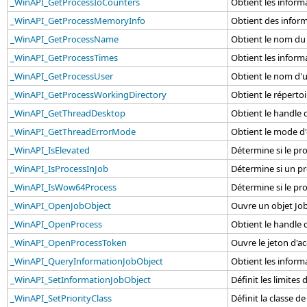
_WinAPI_GetProcessIoCounters
Obtient les inform
_WinAPI_GetProcessMemoryInfo
Obtient des inform
_WinAPI_GetProcessName
Obtient le nom du 
_WinAPI_GetProcessTimes
Obtient les inform
_WinAPI_GetProcessUser
Obtient le nom d'u
_WinAPI_GetProcessWorkingDirectory
Obtient le répertoi
_WinAPI_GetThreadDesktop
Obtient le handle 
_WinAPI_GetThreadErrorMode
Obtient le mode d'
_WinAPI_IsElevated
Détermine si le pro
_WinAPI_IsProcessInJob
Détermine si un pr
_WinAPI_IsWow64Process
Détermine si le pr
_WinAPI_OpenJobObject
Ouvre un objet Job
_WinAPI_OpenProcess
Obtient le handle 
_WinAPI_OpenProcessToken
Ouvre le jeton d'a
_WinAPI_QueryInformationJobObject
Obtient les informa
_WinAPI_SetInformationJobObject
Définit les limites 
_WinAPI_SetPriorityClass
Définit la classe d