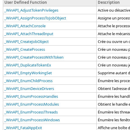
User Defined Function
Description
_WinAPI_AdjustTokenPrivileges
Active ou désactive
_WinAPI_AssignProcessToJobObject
Assigne un process
_WinAPI_AttachConsole
Attache le process
_WinAPI_AttachThreadInput
Attache le mécanis
_WinAPI_CreateJobObject
Crée ou ouvre un o
_WinAPI_CreateProcess
Crée un nouveau pr
_WinAPI_CreateProcessWithToken
Crée un nouveau pr
_WinAPI_DuplicateTokenEx
Crée un nouveau je
_WinAPI_EmptyWorkingSet
Supprime autant de
_WinAPI_EnumChildProcess
Énumère les proces
_WinAPI_EnumDeviceDrivers
Obtient l'adresse
_WinAPI_EnumProcessHandles
Énumère les handle
_WinAPI_EnumProcessModules
Obtient le handle 
_WinAPI_EnumProcessThreads
Énumère les thread
_WinAPI_EnumProcessWindows
Énumère les fenêtr
_WinAPI_FatalAppExit
Affiche une boîte 