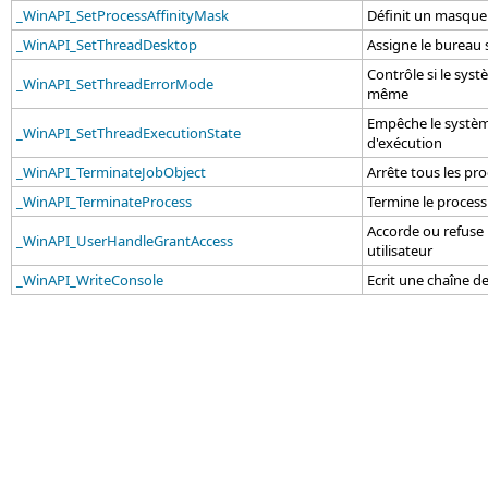
_WinAPI_SetProcessAffinityMask
Définit un masque 
_WinAPI_SetThreadDesktop
Assigne le bureau 
Contrôle si le syst
_WinAPI_SetThreadErrorMode
même
Empêche le système 
_WinAPI_SetThreadExecutionState
d'exécution
_WinAPI_TerminateJobObject
Arrête tous les pr
_WinAPI_TerminateProcess
Termine le process
Accorde ou refuse l
_WinAPI_UserHandleGrantAccess
utilisateur
_WinAPI_WriteConsole
Ecrit une chaîne d