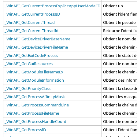
_WinAPI_GetCurrentProcessExplicitAppUserModelID
Obtient un
_WinAPI_GetCurrentProcessID
Obtient l'identifi
_WinAPI_GetCurrentThread
Obtient le pseudo
_WinAPI_GetCurrentThreadId
Retourne l'identifia
_WinAPI_GetDeviceDriverBaseName
Obtient le nom de 
_WinAPI_GetDeviceDriverFileName
Obtient le chemin d
_WinAPI_GetExitCodeProcess
Obtient le statut 
_WinAPI_GetGuiResources
Obtient le nombre 
_WinAPI_GetModuleFileNameEx
Obtient le chemin 
_WinAPI_GetModuleInformation
Obtient des inform
_WinAPI_GetPriorityClass
Obtient la classe d
_WinAPI_GetProcessAffinityMask
Obtient les masque
_WinAPI_GetProcessCommandLine
Obtient la chaîne 
_WinAPI_GetProcessFileName
Obtient le chemin 
_WinAPI_GetProcessHandleCount
Obtient le nombre 
_WinAPI_GetProcessID
Obtient l'identifia