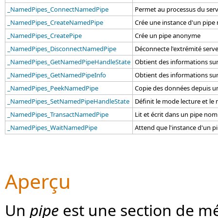
_NamedPipes_ConnectNamedPipe
Permet au processus du serv
_NamedPipes_CreateNamedPipe
Crée une instance d'un pip
_NamedPipes_CreatePipe
Crée un pipe anonyme
_NamedPipes_DisconnectNamedPipe
Déconnecte l'extrémité serve
_NamedPipes_GetNamedPipeHandleState
Obtient des informations s
_NamedPipes_GetNamedPipeInfo
Obtient des informations s
_NamedPipes_PeekNamedPipe
Copie des données depuis un
_NamedPipes_SetNamedPipeHandleState
Définit le mode lecture et 
_NamedPipes_TransactNamedPipe
Lit et écrit dans un pipe n
_NamedPipes_WaitNamedPipe
Attend que l'instance d'un 
Aperçu
Un
pipe
est une section de m