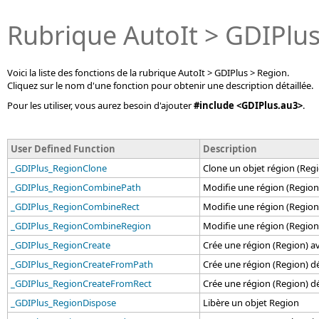
Rubrique AutoIt > GDIPlus
Voici la liste des fonctions de la rubrique AutoIt > GDIPlus > Region.
Cliquez sur le nom d'une fonction pour obtenir une description détaillée.
Pour les utiliser, vous aurez besoin d'ajouter
#include <GDIPlus.au3>
.
User Defined Function
Description
_GDIPlus_RegionClone
Clone un objet région (Reg
_GDIPlus_RegionCombinePath
Modifie une région (Region)
_GDIPlus_RegionCombineRect
Modifie une région (Region)
_GDIPlus_RegionCombineRegion
Modifie une région (Region)
_GDIPlus_RegionCreate
Crée une région (Region) ave
_GDIPlus_RegionCreateFromPath
Crée une région (Region) dé
_GDIPlus_RegionCreateFromRect
Crée une région (Region) déf
_GDIPlus_RegionDispose
Libère un objet Region