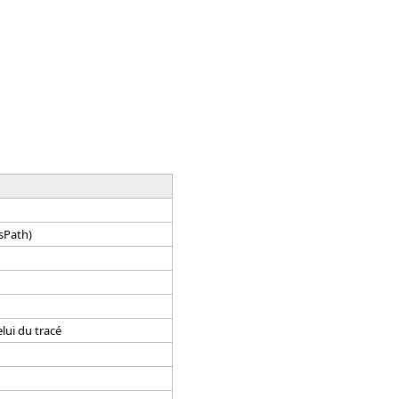
csPath)
lui du tracé