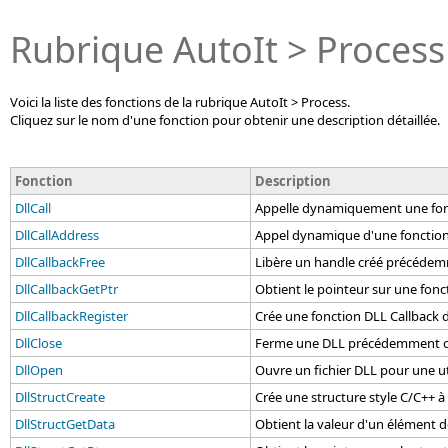
Rubrique AutoIt > Process
Voici la liste des fonctions de la rubrique AutoIt > Process.
Cliquez sur le nom d'une fonction pour obtenir une description détaillée.
Fonction
Description
DllCall
Appelle dynamiquement une fon
DllCallAddress
Appel dynamique d'une fonction
DllCallbackFree
Libère un handle créé précédemm
DllCallbackGetPtr
Obtient le pointeur sur une fonct
DllCallbackRegister
Crée une fonction DLL Callback déf
DllClose
Ferme une DLL précédemment o
DllOpen
Ouvre un fichier DLL pour une uti
DllStructCreate
Crée une structure style C/C++ à u
DllStructGetData
Obtient la valeur d'un élément de