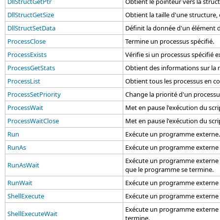
DllStructGetPtr
Obtient le pointeur vers la struc
DllStructGetSize
Obtient la taille d'une structure,
DllStructSetData
Définit la donnée d'un élément d
ProcessClose
Termine un processus spécifié.
ProcessExists
Vérifie si un processus spécifié e
ProcessGetStats
Obtient des informations sur la 
ProcessList
Obtient tous les processus en co
ProcessSetPriority
Change la priorité d'un processu
ProcessWait
Met en pause l'exécution du scri
ProcessWaitClose
Met en pause l'exécution du scri
Run
Exécute un programme externe.
RunAs
Exécute un programme externe da
Exécute un programme externe dan
RunAsWait
que le programme se termine.
RunWait
Exécute un programme externe et
ShellExecute
Exécute un programme externe en
Exécute un programme externe en u
ShellExecuteWait
termine.