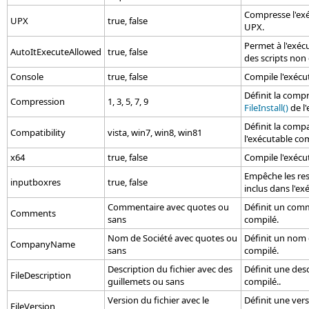
Compresse l'exé
UPX
true, false
UPX.
Permet à l'exéc
AutoItExecuteAllowed
true, false
des scripts non
Console
true, false
Compile l'exécu
Définit la comp
Compression
1, 3, 5, 7, 9
FileInstall()
de l'
Définit la compa
Compatibility
vista, win7, win8, win81
l'exécutable com
x64
true, false
Compile l'exécut
Empêche les re
inputboxres
true, false
inclus dans l'ex
Commentaire avec quotes ou
Définit un comm
Comments
sans
compilé.
Nom de Société avec quotes ou
Définit un nom 
CompanyName
sans
compilé.
Description du fichier avec des
Définit une desc
FileDescription
guillemets ou sans
compilé..
Version du fichier avec le
Définit une vers
FileVersion