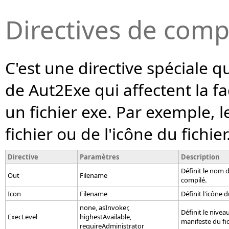
Directives de com
C'est une directive spéciale q
de Aut2Exe qui affectent la fa
un fichier exe. Par exemple,
fichier ou de l'icône du fichier
Directive
Paramètres
Description
Définit le nom d
Out
Filename
compilé.
Icon
Filename
Définit l'icône 
none, asInvoker,
Définit le nivea
ExecLevel
highestAvailable,
manifeste du fi
requireAdministrator