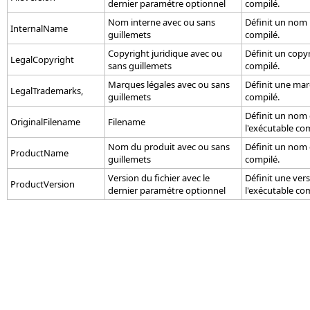
dernier paramétre optionnel
compilé.
Nom interne avec ou sans
Définit un nom 
InternalName
guillemets
compilé.
Copyright juridique avec ou
Définit un copyr
LegalCopyright
sans guillemets
compilé.
Marques légales avec ou sans
Définit une mar
LegalTrademarks,
guillemets
compilé.
Définit un nom d
OriginalFilename
Filename
l'exécutable com
Nom du produit avec ou sans
Définit un nom 
ProductName
guillemets
compilé.
Version du fichier avec le
Définit une ver
ProductVersion
dernier paramétre optionnel
l'exécutable com